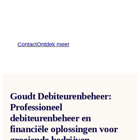
groei van uw bedrijf. Van simpele
herinneringen sturen tot het meedenken
in sales verhogende acties, wij staan voor
u klaar op elke stap van de weg.
Contact
Ontdek meer
Goudt Debiteurenbeheer:
Professioneel
debiteurenbeheer en
financiële oplossingen voor
groeiende bedrijven